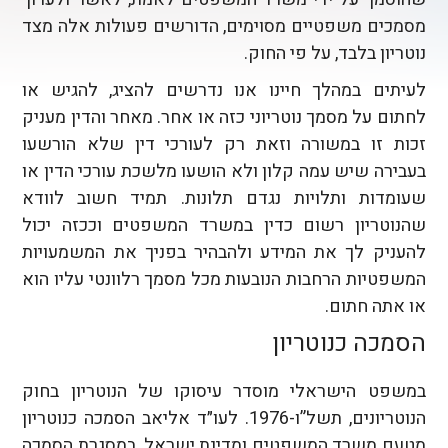
מסמכים משפטיים מסוימים, הדורשים פעולות אלה מצד
נוטריון בלבד, על פי החוק.
לעיתים במהלך חיינו אנו נדרשים להציג, להגיש או
לחתום על מסמך נוטריוני כזה או אחר. מאחר והדין מעניק
זכות זו במשורה וזאת רק לעורכי דין שלא הורשעו
בעבירה שיש עמה קלון ולא הושעו מלשכת עורכי הדין או
שעומדות ותלויות נגדם תלונות. תמיד חשוב לוודא
שהנוטריון רשום כדין במשרד המשפטים וככזה יכול
להעניק לך את המידע ולהבהיר בפניך את המשמעויות
המשפטיות הרחבות הנובעות מכל מסמך רלוונטי עליו הוא
או אתה חתום.
הסמכה כנוטריון
במשפט הישראלי מוסדר עיסוקו של הנוטריון בחוק
הנוטריונים, תשל”ו-1976. לעו״ד אליאב הסמכה כנוטריון
מטעם משרד המשפטים ומדינת ישראל. במסגרת הסמכה